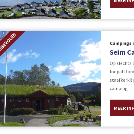
MEER IN
NBEVOLEN
Campings i
Seim C
Op slechts 
loopafstand
staafkerk!) 
camping.
MEER IN