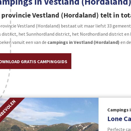
ampings in Vestland (Hordaland
 provincie Vestland (Hordaland) telt in t
rovincie Vestland (Hordaland) bestaat uit maar liefst 33 gemeenten
 district, het Sunnhordland district, het Nordhordland district en h
oeken vanuit een van de
campings in Vestland (Hordaland)
en de
OWNLOAD GRATIS CAMPINGGIDS
NBEVOLEN
Campings i
Lone C
Perfecte ca