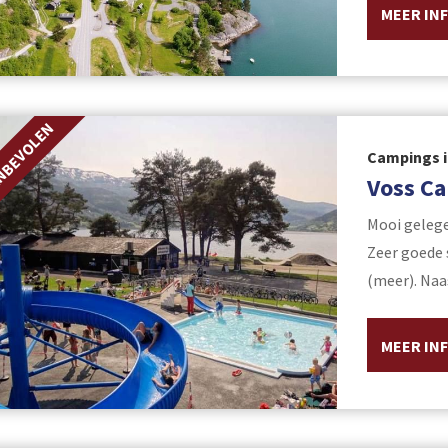
MEER IN
NBEVOLEN
Campings i
Voss C
Mooi gelege
Zeer goede 
(meer). Na
MEER IN