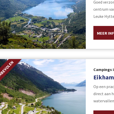
Goed verzor
centrum van
Leuke Hytte
MEER IN
NBEVOLEN
Campings i
Eikham
Op een prac
direct aan 
watervallen.