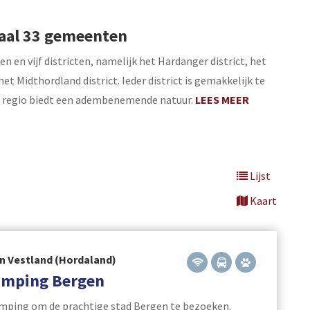
)
otaal 33 gemeenten
 en vijf districten, namelijk het Hardanger district, het
et Midthordland district. Ieder district is gemakkelijk te
 regio biedt een adembenemende natuur.
LEES MEER
Lijst
Kaart
n Vestland (Hordaland)
amping Bergen
mping om de prachtige stad Bergen te bezoeken.