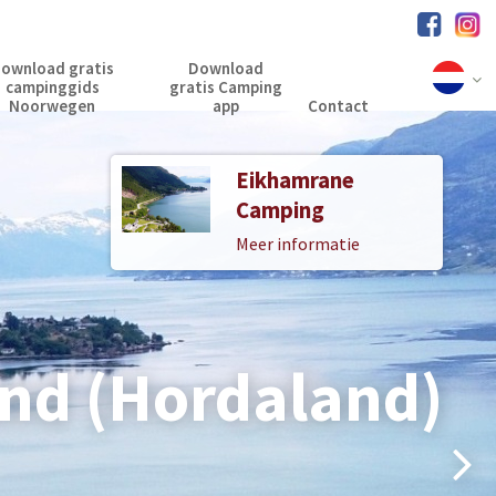
ownload gratis
Download
campinggids
gratis Camping
Noorwegen
app
Contact
Eikhamrane
Bruvoll Camping
Camping
og Hytter
Meer informatie
Meer informatie
and (Hordaland)
and (Hordaland)