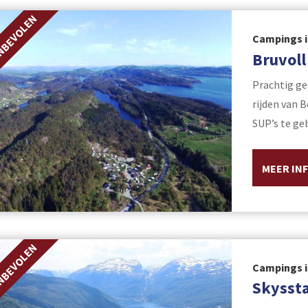
NBEVOLEN
Campings i
Bruvoll
Prachtig ge
rijden van 
SUP’s te ge
MEER IN
NBEVOLEN
Campings i
Skyssta