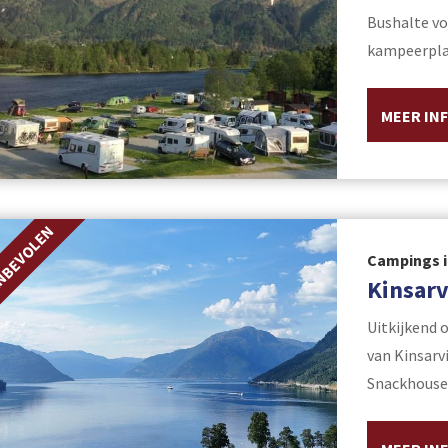
Bushalte vo
kampeerplaa
MEER IN
NBEVOLEN
Campings i
Kinsar
Uitkijkend 
van Kinsarv
Snackhouse 