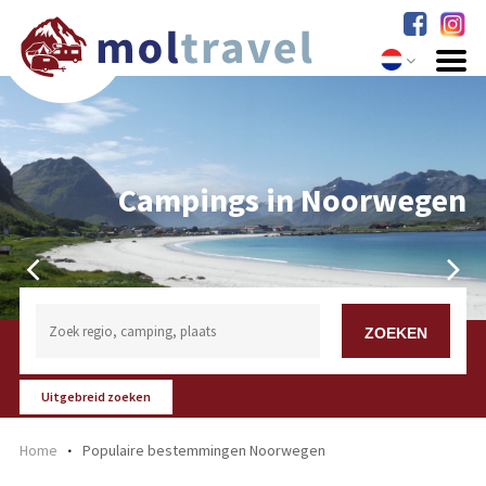
Campings in Noorwegen
Campings in Noorwegen
Uitgebreid zoeken
Home
Populaire bestemmingen Noorwegen