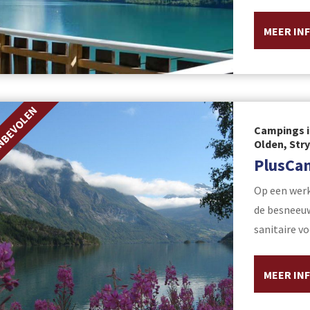
MEER IN
NBEVOLEN
Campings i
Olden, Str
PlusCa
Op een werk
de besneeu
sanitaire v
MEER IN