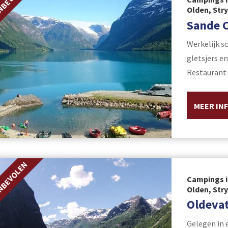
NBEVOLEN
Olden, Str
Sande 
Werkelijk s
gletsjers e
Restaurant 
MEER IN
NBEVOLEN
Campings i
Olden, Str
Oldeva
Gelegen in 