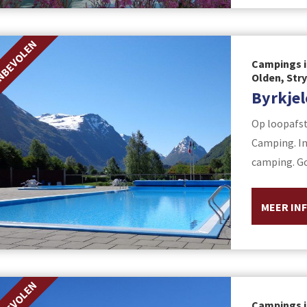
NBEVOLEN
Campings i
Olden, Str
Byrkje
Op loopafst
Camping. I
camping. Go
MEER IN
NBEVOLEN
Campings i