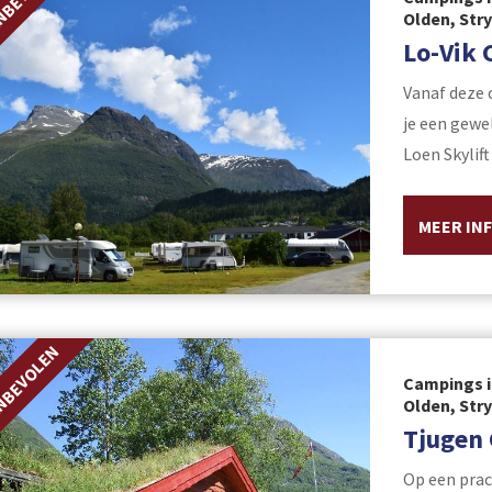
Olden, Str
Lo-Vik
Vanaf deze 
je een gewe
Loen Skylift
MEER IN
NBEVOLEN
Campings i
Olden, Str
Tjugen
Op een prac