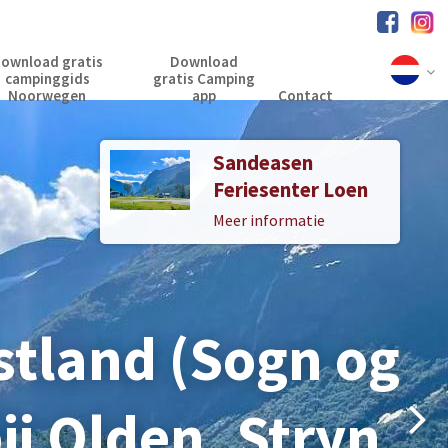
ownload gratis
Download
campinggids
gratis Camping
Noorwegen
app
Contact
Sandeasen
Sande Camping
Feriesenter Loen
Loen
Meer informatie
Meer informatie
stland (Sogn og
stland (Sogn og
ij Olden, Stryn,
ij Olden, Stryn,