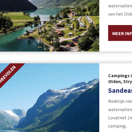
watervallen
van het Olde
MEER IN
NBEVOLEN
Campings i
Olden, Str
Sandeas
Redelijk ni
watervalle
Lovatnet (m
camping.