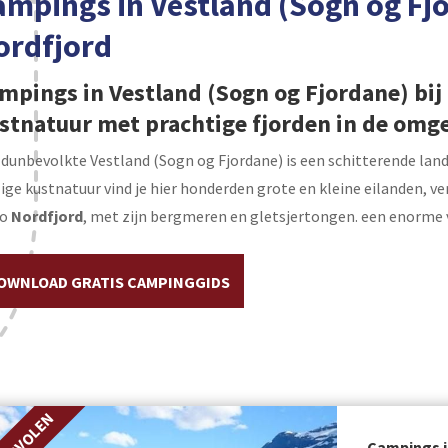
ampings in Vestland (Sogn og Fjo
ordfjord
mpings in Vestland (Sogn og Fjordane) bij 
stnatuur met prachtige fjorden in de omg
dunbevolkte Vestland (Sogn og Fjordane) is een schitterende land
lige kustnatuur vind je hier honderden grote en kleine eilanden, v
io
Nordfjord
, met zijn bergmeren en gletsjertongen. een enorme 
OWNLOAD GRATIS CAMPINGGIDS
Campings i