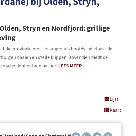
rdane) bij Olden, Stryn,
Olden, Stryn en Nordfjord: grillige
eving
elijke provincie met Leikanger als hoofdstad. Naast de
erborgen baaien en steile klippen. Bovendien biedt de
verscheidenheid aan natuur!
LEES MEER
Lijst
Kaart
n Vestland (Sogn og Fjordane) bij