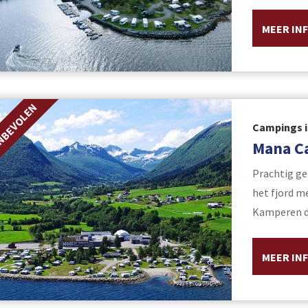
MEER IN
NBEVOLEN
Campings 
Mana C
Prachtig ge
het fjord m
Kamperen di
MEER IN