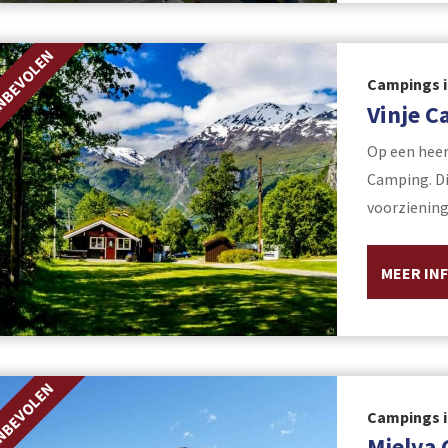
NBEVOLEN
Campings 
Vinje C
Op een heerl
Camping. Di
voorziening
MEER IN
NBEVOLEN
Campings 
Mjelva 