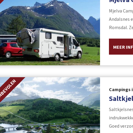
Mjelva Camp
Andalsnes e
Romsdal. Ze
MEER IN
NBEVOLEN
Campings 
Saltkje
Saltkjelsne
indrukwekk
Goed verzorg