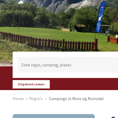
Uitgebreid zoeken
Home
Regio's
Campings in More og Romsdal