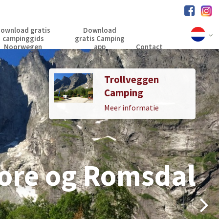
ownload gratis
Download
campinggids
gratis Camping
Noorwegen
app
Contact
Trollveggen
Trollstigen
Camping
Camping og
Gjestegard
Meer informatie
Meer informatie
ore og Romsdal
ore og Romsdal