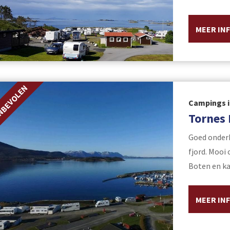
MEER IN
NBEVOLEN
Campings 
Tornes
Goed onder
fjord. Mooi
Boten en ka
MEER IN