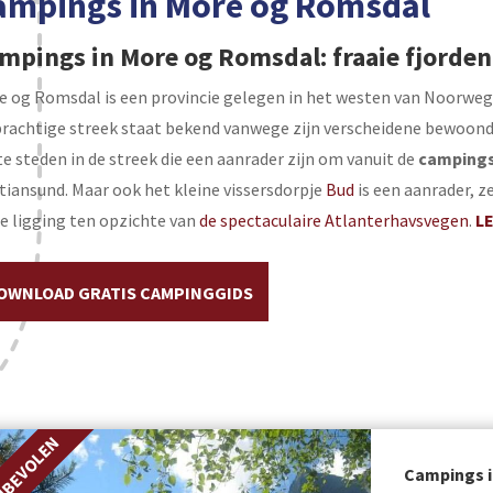
ampings in More og Romsdal
mpings in More og Romsdal: fraaie fjorden 
e og Romsdal is een provincie gelegen in het westen van Noorwege
rachtige streek staat bekend vanwege zijn verscheidene bewoonde 
e steden in de streek die een aanrader zijn om vanuit de
campings
tiansund. Maar ook het kleine vissersdorpje
Bud
is een aanrader, 
e ligging ten opzichte van
de spectaculaire Atlanterhavsvegen
.
L
OWNLOAD GRATIS CAMPINGGIDS
NBEVOLEN
Campings 