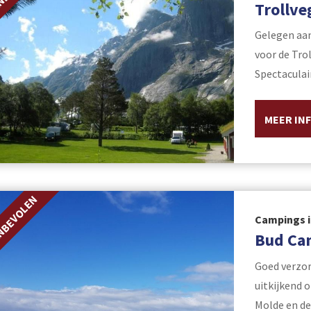
Trollv
Gelegen aan
voor de Tro
Spectaculai
MEER IN
NBEVOLEN
Campings 
Bud Ca
Goed verzor
uitkijkend 
Molde en de