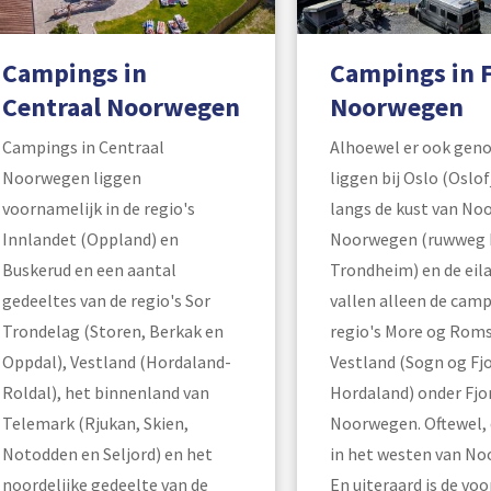
Campings in
Campings in 
Centraal Noorwegen
Noorwegen
Campings in Centraal
Alhoewel er ook geno
Noorwegen liggen
liggen bij Oslo (Oslof
voornamelijk in de regio's
langs de kust van No
Innlandet (Oppland) en
Noorwegen (ruwweg 
Buskerud en een aantal
Trondheim) en de eil
gedeeltes van de regio's Sor
vallen alleen de camp
Trondelag (Storen, Berkak en
regio's More og Roms
Oppdal), Vestland (Hordaland-
Vestland (Sogn og Fj
Roldal), het binnenland van
Hordaland) onder Fjo
Telemark (Rjukan, Skien,
Noorwegen. Oftewel, 
Notodden en Seljord) en het
in het westen van No
noordelijke gedeelte van de
En uiteraard is de vo