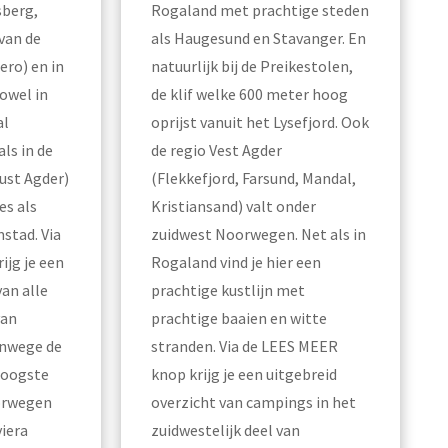
sberg,
Rogaland met prachtige steden
 van de
als Haugesund en Stavanger. En
ero) en in
natuurlijk bij de Preikestolen,
Zowel in
de klif welke 600 meter hoog
al
oprijst vanuit het Lysefjord. Ook
als in de
de regio Vest Agder
ust Agder)
(Flekkefjord, Farsund, Mandal,
es als
Kristiansand) valt onder
mstad. Via
zuidwest Noorwegen. Net als in
ijg je een
Rogaland vind je hier een
van alle
prachtige kustlijn met
van
prachtige baaien en witte
nwege de
stranden. Via de LEES MEER
hoogste
knop krijg je een uitgebreid
orwegen
overzicht van campings in het
iera
zuidwestelijk deel van