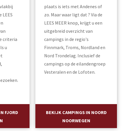
vlakbij
plaats is iets met Andenes of
de LEES
zo. Maar waar ligt dat ? Via de
en
LEES MEER knop, krijgt u een
van
uitgebreid overzicht van
 criteria
campings in de regio's
ls u
Finnmark, Troms, Nordland en
et
Nord Trondelag. Inclusief de
,
campings op de eilandengroep
Vesteralen en de Lofoten.
bezoeken.
IN FJORD
BEKIJK CAMPINGS IN NOORD
N
NOORWEGEN