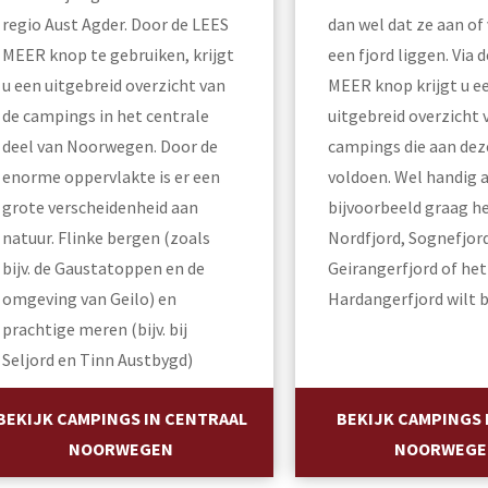
regio Aust Agder. Door de LEES
dan wel dat ze aan of 
MEER knop te gebruiken, krijgt
een fjord liggen. Via 
u een uitgebreid overzicht van
MEER knop krijgt u e
de campings in het centrale
uitgebreid overzicht 
deel van Noorwegen. Door de
campings die aan deze
enorme oppervlakte is er een
voldoen. Wel handig a
grote verscheidenheid aan
bijvoorbeeld graag h
natuur. Flinke bergen (zoals
Nordfjord, Sognefjord
bijv. de Gaustatoppen en de
Geirangerfjord of het
omgeving van Geilo) en
Hardangerfjord wilt 
prachtige meren (bijv. bij
Seljord en Tinn Austbygd)
BEKIJK CAMPINGS IN CENTRAAL
BEKIJK CAMPINGS 
NOORWEGEN
NOORWEGE