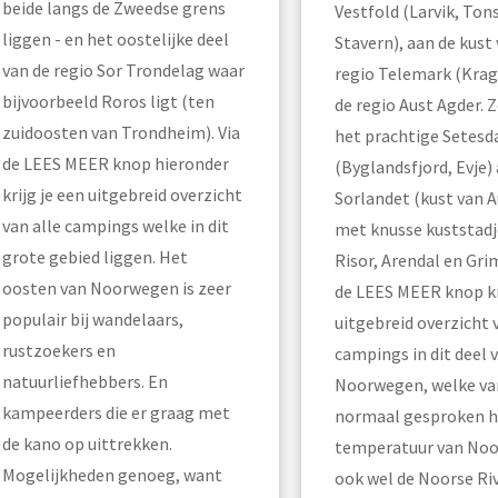
beide langs de Zweedse grens
Vestfold (Larvik, Ton
liggen - en het oostelijke deel
Stavern), aan de kust
van de regio Sor Trondelag waar
regio Telemark (Krag
bijvoorbeeld Roros ligt (ten
de regio Aust Agder. 
zuidoosten van Trondheim). Via
het prachtige Setesd
de LEES MEER knop hieronder
(Byglandsfjord, Evje) 
krijg je een uitgebreid overzicht
Sorlandet (kust van A
van alle campings welke in dit
met knusse kuststadj
grote gebied liggen. Het
Risor, Arendal en Gri
oosten van Noorwegen is zeer
de LEES MEER knop kr
populair bij wandelaars,
uitgebreid overzicht 
rustzoekers en
campings in dit deel 
natuurliefhebbers. En
Noorwegen, welke va
kampeerders die er graag met
normaal gesproken 
de kano op uittrekken.
temperatuur van No
Mogelijkheden genoeg, want
ook wel de Noorse Riv