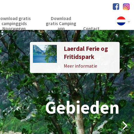
ownload gratis
Download
campinggids
gratis Camping
Noorwegen
app
Contact
Laerdal Ferie og
Fjord Line
Fritidspark
Aanbiedingen
Meer informatie
Meer informatie
Gebieden
Gebieden