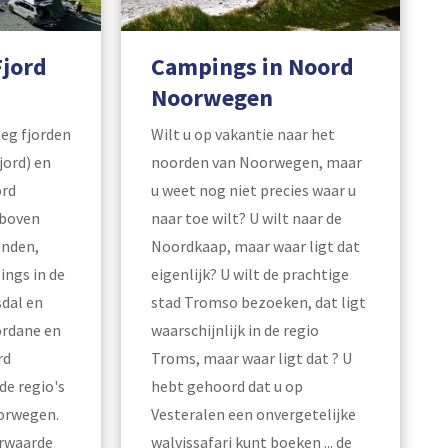
Fjord
Campings in Noord
Noorwegen
eg fjorden
Wilt u op vakantie naar het
jord) en
noorden van Noorwegen, maar
ord
u weet nog niet precies waar u
boven
naar toe wilt? U wilt naar de
anden,
Noordkaap, maar waar ligt dat
ings in de
eigenlijk? U wilt de prachtige
dal en
stad Tromso bezoeken, dat ligt
ordane en
waarschijnlijk in de regio
rd
Troms, maar waar ligt dat ? U
de regio's
hebt gehoord dat u op
orwegen.
Vesteralen een onvergetelijke
orwaarde
walvissafari kunt boeken ... de