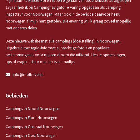
Mijn naam is Marcel Mol en ik ben eigenaar van deze website. De afgelopen
13 jaar heb ik bij Campingnavigator ervaring opgedaan als camping
inspecteur voor Noorwegen. Maar ook in de periode daarvoor heeft
Noorwegen al mijn hart gestolen. Die ervaring wil ik graag zoveel mogelijk
met anderen delen.
Deze nieuwe website met
alle
campings (doelstelling) in Noorwegen,
uitgebreid met regio-informatie, prachtige foto's en populaire
bestemmingen is voor mij een droom die uitkomt. Heb je opmerkingen,
tips of vragen, stuur me dan even mailtje.
info@moltravel.nl
Gebieden
Campings in Noord Noorwegen
Campings in Fjord Noorwegen
Campings in Centraal Noorwegen
Campings in Oost Noorwegen