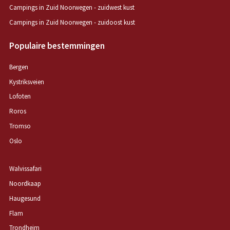
Campings in Zuid Noorwegen - zuidwest kust
Campings in Zuid Noorwegen - zuidoost kust
Populaire bestemmingen
Bergen
Kystriksveien
Lofoten
Roros
Tromso
Oslo
Walvissafari
Noordkaap
Haugesund
Flam
Trondheim