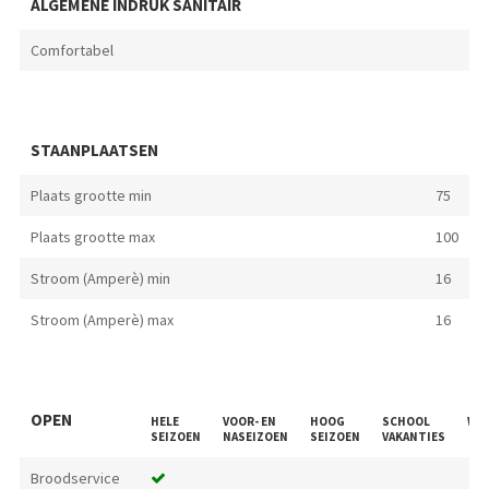
ALGEMENE INDRUK SANITAIR
Comfortabel
STAANPLAATSEN
Plaats grootte min
75
Plaats grootte max
100
Stroom (Amperè) min
16
Stroom (Amperè) max
16
OPEN
HELE
VOOR- EN
HOOG
SCHOOL
WE
SEIZOEN
NASEIZOEN
SEIZOEN
VAKANTIES
Broodservice