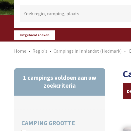
Uitgebreid zoeken
Home
Regio's
Campings in Innlandet (Hedmark)
C
C
1
campings voldoen aan uw
zoekcriteria
D
CAMPING GROOTTE