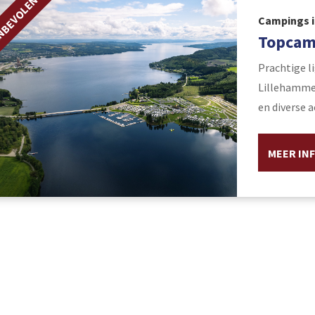
NBEVOLEN
Campings i
Topcam
Prachtige l
Lillehammer
en diverse 
MEER IN