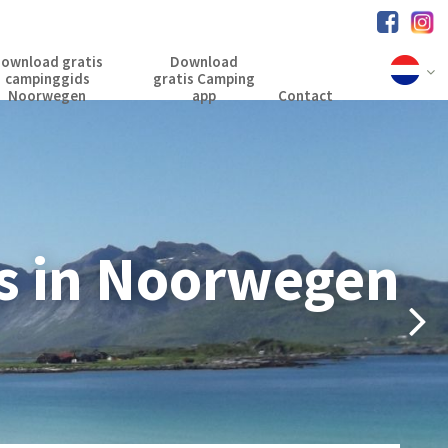
ownload gratis
Download
campinggids
gratis Camping
Noorwegen
app
Contact
s in Noorwegen