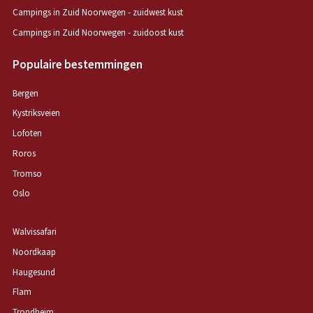
Campings in Zuid Noorwegen - zuidwest kust
Campings in Zuid Noorwegen - zuidoost kust
Populaire bestemmingen
Bergen
Kystriksveien
Lofoten
Roros
Tromso
Oslo
Walvissafari
Noordkaap
Haugesund
Flam
Trondheim