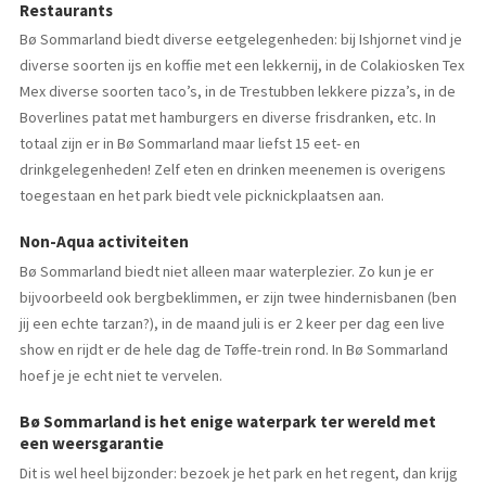
Restaurants
Bø Sommarland biedt diverse eetgelegenheden: bij Ishjornet vind je
diverse soorten ijs en koffie met een lekkernij, in de Colakiosken Tex
Mex diverse soorten taco’s, in de Trestubben lekkere pizza’s, in de
Boverlines patat met hamburgers en diverse frisdranken, etc. In
totaal zijn er in Bø Sommarland maar liefst 15 eet- en
drinkgelegenheden! Zelf eten en drinken meenemen is overigens
toegestaan en het park biedt vele picknickplaatsen aan.
Non-Aqua activiteiten
Bø Sommarland biedt niet alleen maar waterplezier. Zo kun je er
bijvoorbeeld ook bergbeklimmen, er zijn twee hindernisbanen (ben
jij een echte tarzan?), in de maand juli is er 2 keer per dag een live
show en rijdt er de hele dag de Tøffe-trein rond. In Bø Sommarland
hoef je je echt niet te vervelen.
Bø Sommarland is het enige waterpark ter wereld met
een weersgarantie
Dit is wel heel bijzonder: bezoek je het park en het regent, dan krijg