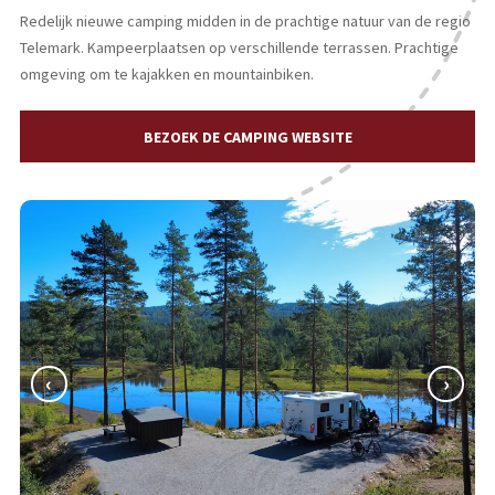
Redelijk nieuwe camping midden in de prachtige natuur van de regio
Telemark. Kampeerplaatsen op verschillende terrassen. Prachtige
omgeving om te kajakken en mountainbiken.
BEZOEK DE CAMPING WEBSITE
‹
›