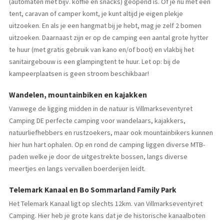
(automaten met bijv. koffie en snacks) geopend is. Of je nu met een
tent, caravan of camper komt, je kunt altijd je eigen plekje
uitzoeken. En als je een hangmat bij je hebt, mag je zelf 2 bomen
uitzoeken. Daarnaast zijn er op de camping een aantal grote hytter
te huur (met gratis gebruik van kano en/of boot) en vlakbij het
sanitairgebouw is een glampingtent te huur. Let op: bij de
kampeerplaatsen is geen stroom beschikbaar!
Wandelen, mountainbiken en kajakken
Vanwege de ligging midden in de natuur is Villmarkseventyret
Camping DE perfecte camping voor wandelaars, kajakkers,
natuurliefhebbers en rustzoekers, maar ook mountainbikers kunnen
hier hun hart ophalen. Op en rond de camping liggen diverse MTB-
paden welke je door de uitgestrekte bossen, langs diverse
meertjes en langs vervallen boerderijen leidt.
Telemark Kanaal en Bo Sommarland Family Park
Het Telemark Kanaal ligt op slechts 12km. van Villmarkseventyret
Camping. Hier heb je grote kans dat je de historische kanaalboten