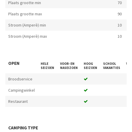
Plaats grootte min
70
Plaats grootte max
90
Stroom (Amperè) min
10
Stroom (Amperè) max
10
OPEN
HELE
VOOR- EN
HOOG
SCHOOL
WE
SEIZOEN
NASEIZOEN
SEIZOEN
VAKANTIES
Broodservice
Campingwinkel
Restaurant
CAMPING TYPE