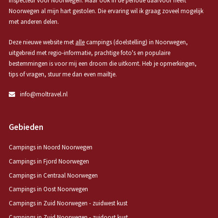
inspecteur voor Noorwegen. Maar ook in de periode daarvoor heeft
Noorwegen al mijn hart gestolen. Die ervaring wil ik graag zoveel mogelijk
met anderen delen.
Deze nieuwe website met
alle
campings (doelstelling) in Noorwegen,
uitgebreid met regio-informatie, prachtige foto's en populaire
bestemmingen is voor mij een droom die uitkomt. Heb je opmerkingen,
tips of vragen, stuur me dan even mailtje.
info@moltravel.nl
Gebieden
Campings in Noord Noorwegen
Campings in Fjord Noorwegen
Campings in Centraal Noorwegen
Campings in Oost Noorwegen
Campings in Zuid Noorwegen - zuidwest kust
Campings in Zuid Noorwegen - zuidoost kust