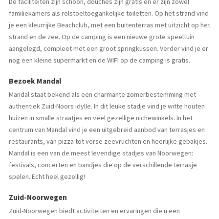
De faciliteiten zijn schoon, douches zijn gratis en er zijn zowel
familiekamers als rolstoeltoegankelijke toiletten. Op het strand vind
je een kleurrijke Beachclub, met een buitenterras met uitzicht op het
strand en de zee. Op de camping is een nieuwe grote speeltuin
aangelegd, compleet met een groot springkussen. Verder vind je er
nog een kleine supermarkt en de WIFI op de camping is gratis.
Bezoek Mandal
Mandal staat bekend als een charmante zomerbestemming met
authentiek Zuid-Noors idylle. In dit leuke stadje vind je witte houten
huizen in smalle straatjes en veel gezellige nichewinkels. In het
centrum van Mandal vind je een uitgebreid aanbod van terrasjes en
restaurants, van pizza tot verse zeevruchten en heerlijke gebakjes.
Mandal is een van de meest levendige stadjes van Noorwegen:
festivals, concerten en bandjes die op de verschillende terrasje
spelen. Echt heel gezellig!
Zuid-Noorwegen
Zuid-Noorwegen biedt activiteiten en ervaringen die u een