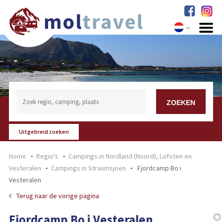
Uitgebreid zoeken
Home
Regio's
Campings in Nordland (Noord), Lofoten en
Vesteralen
Campings in Straumsjoen
Fjordcamp Bo i
Vesteralen
Terug naar de vorige pagina
Fjordcamp Bo i Vesteralen