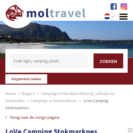
Uitgebreid zoeken
Home
Regio's
Campings in Nordland (Noord), Lofoten en
Vesteralen
Campings in Stokmarknes
LoVe Camping
Stokmarknes
Terug naar de vorige pagina
LoVe Camping Stokmarknes