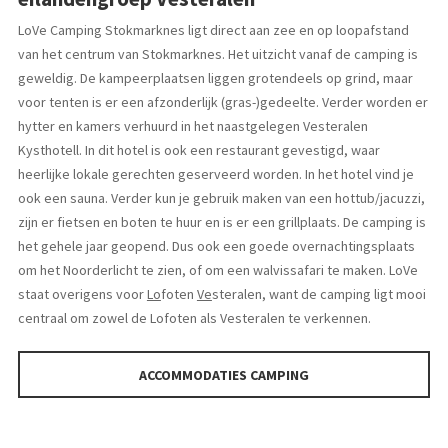
LoVe Camping Stokmarknes ligt direct aan zee en op loopafstand
van het centrum van Stokmarknes. Het uitzicht vanaf de camping is
geweldig. De kampeerplaatsen liggen grotendeels op grind, maar
voor tenten is er een afzonderlijk (gras-)gedeelte. Verder worden er
hytter en kamers verhuurd in het naastgelegen Vesteralen
Kysthotell. In dit hotel is ook een restaurant gevestigd, waar
heerlijke lokale gerechten geserveerd worden. In het hotel vind je
ook een sauna. Verder kun je gebruik maken van een hottub/jacuzzi,
zijn er fietsen en boten te huur en is er een grillplaats. De camping is
het gehele jaar geopend. Dus ook een goede overnachtingsplaats
om het Noorderlicht te zien, of om een walvissafari te maken. LoVe
staat overigens voor
Lo
foten
Ve
steralen, want de camping ligt mooi
centraal om zowel de Lofoten als Vesteralen te verkennen.
ACCOMMODATIES CAMPING