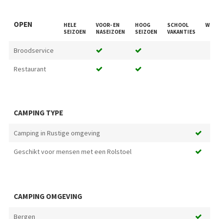
OPEN
HELE
VOOR- EN
HOOG
SCHOOL
WEEK
SEIZOEN
NASEIZOEN
SEIZOEN
VAKANTIES
Broodservice
Restaurant
CAMPING TYPE
Camping in Rustige omgeving
Geschikt voor mensen met een Rolstoel
CAMPING OMGEVING
Bergen