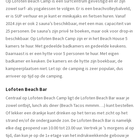
Op Lofoten Beach Camp is een surfcentrum gevestigd en er zijn
zowel surf- als yogalessen te volgen. Er is een beachvolleybalveld,
er is SUP verhuur en je kunt er minikajaks en fietsen huren. Vanaf
2024 zijn er ook 2 sauna’s beschikbaar, met een max. capaciteit van
25 personen. De sauna’s zijn privé te boeken, maar ook voor drop-in
beschikbaar. Op Lofoten Beach Camp zijn er in het Beach House 5
kamers te huur. Met gedeelde badkamers en gedeelde keukens.
Daarnaast is er een hytte voor 5 personen te huur. Met eigen
badkamer en keuken. De kamers en de hytte zijn boekbaar, de
kampeerplaatsen niet. Let op: de camping is zeer populair, dus
arriveer op tijd op de camping.
Lofoten Beach Bar
Centraal op Lofoten Beach Camp ligt de Lofoten Beach Bar waar je
zowel ontbijt, lunch als diner (Beach Tacos mmmm….) kunt bestellen.
Of lekker een drankje kunt drinken op het terras met zicht op het
strand en/of de ondergaande zon. De Lofoten Beach Bar is namelijk
elke dag geopend van 10.00 tot 23.00 uur. Vertrek je ’s morgens al op
tijd, dan kun je op de 1
etage van het indrukwekkende gebouw je
e