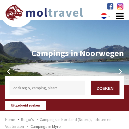
Campings in Noorwegen
Uitgebreid zoeken
Home
Regio's
Campings in Nordland (Noord), Lofoten en
Vesteralen
Campings in Myre