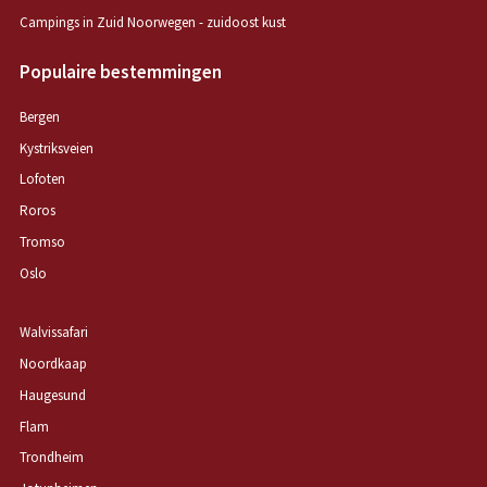
Campings in Zuid Noorwegen - zuidoost kust
Populaire bestemmingen
Bergen
Kystriksveien
Lofoten
Roros
Tromso
Oslo
Walvissafari
Noordkaap
Haugesund
Flam
Trondheim