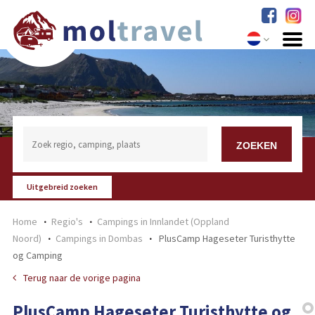
Uitgebreid zoeken
Home
Regio's
Campings in Innlandet (Oppland
Noord)
Campings in Dombas
PlusCamp Hageseter Turisthytte
og Camping
Terug naar de vorige pagina
PlusCamp Hageseter Turisthytte og