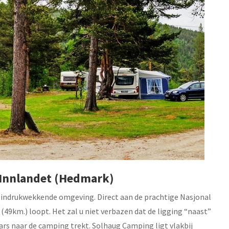
o Innlandet (Hedmark)
 indrukwekkende omgeving. Direct aan de prachtige Nasjonal
49km.) loopt. Het zal u niet verbazen dat de ligging “naast”
rs naar de camping trekt. Solhaug Camping ligt vlakbij