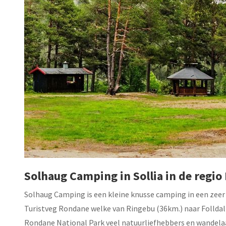
Solhaug Camping in Sollia in de regi
Solhaug Camping is een kleine knusse camping in een zeer
Turistveg Rondane welke van Ringebu (36km.) naar Folldal (
Rondane National Park veel natuurliefhebbers en wandelaa