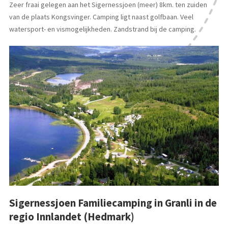
Zeer fraai gelegen aan het Sigernessjoen (meer) 8km. ten zuiden
van de plaats Kongsvinger. Camping ligt naast golfbaan. Veel
watersport- en vismogelijkheden. Zandstrand bij de camping.
Sigernessjoen Familiecamping in Granli in de
regio Innlandet (Hedmark)