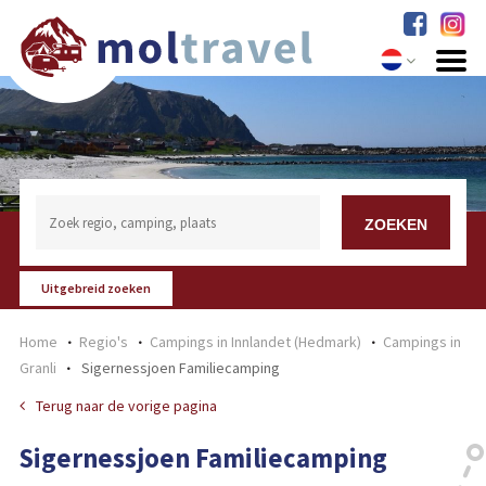
Uitgebreid zoeken
Home
Regio's
Campings in Innlandet (Hedmark)
Campings in
Granli
Sigernessjoen Familiecamping
Terug naar de vorige pagina
Sigernessjoen Familiecamping