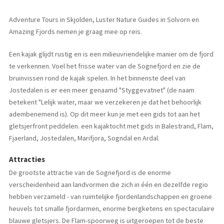
Adventure Tours in Skjolden, Luster Nature Guides in Solvorn en
Amazing Fjords nemen je graag mee op reis.
Een kajak glijdt rustig en is een milieuvriendelijke manier om de fjord
te verkennen. Voel het frisse water van de Sognefjord en zie de
bruinvissen rond de kajak spelen. In het binnenste deel van
Jostedalen is er een meer genaamd "Styggevatnet" (de naam
betekent "Lelijk water, maar we verzekeren je dat het behoorlijk
adembenemend is). Op dit meer kun je met een gids tot aan het
gletsjerfront peddelen. een kajaktocht met gids in Balestrand, Flam,
Fjaerland, Jostedalen, Marifjora, Sogndal en Ardal.
Attracties
De grootste attractie van de Sognefjord is de enorme
verscheidenheid aan landvormen die zich in één en dezelfde regio
hebben verzameld - van ruimtelijke fjordenlandschappen en groene
heuvels tot smalle fjordarmen, enorme bergketens en spectaculaire
blauwe gletsjers. De Flam-spoorweg is uitgeroepen tot de beste