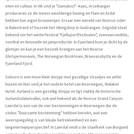
eten en cultuur. In Vik vind je "Gamalost" -kaas, in Leikanger
produceren ze de meest weelderige honing en Flam en Ardal
hebben hun eigen brouwerijen. Ervaar een wereld van Noorse cider
in Balestrand of bezoek het Vikingdorp in Gudvangen. Sogndal staat
bekend om het winterfestival "Fjellsportfestivalen", sneeuwconditie,
voetbal en limonade en jamproductie. In Fjaerland kom je dicht bij de
gletsjer en kun je een bezoek brengen aan het Noorse
Gletsjermuseum, The Norwegian Booktown, Braevasshytta en de
Fjaerland Fjord.
Solvorn is een mooi klein dorpje met gezellige straatjes en witte
huizen en hier vind je het oudste hotel van Noorwegen, Walaker
Hotel. Aurland is een gezellig dorpje en ligt vlakbij de historische
Aurlandsdalenvallei, ook wel bekend als de Noorse Grand Canyon.
Laerdal is een van de vier bestemmingen in Noorwegen die de
status "Duurzame bestemming" hebben bereikt, wat een
weerspiegeling is van lokale betrokkenheid en een
langetermijnperspectief. In Laerdal vindt u de staafkerk van Borgund