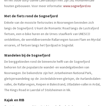
en het oude dorp Gamle Laerdalsøyri met zijn 161 monumentale
houten gebouwen. Voor meer informatie:
www.sognefjord.no
Met de fiets rond de Sognefjord
Enkele van de mooiste fietsroutes in Noorwegen bevinden zich
langs de Sognefjord. U kunt de Romantic Road langs de Lustrafjord
fietsen, een e-bike huren en de Urnes staafkerk van UNESCO
ontdekken, de wereldberoemde Rallarvegen tussen Flam en Myrdal
ervaren, of fietsen langs het fjordpad in Sogndal.
Wandelen bij de Sognefjord
De berggebieden rond de binnenste helft van de Sognefjord
behoren tot de populairste wandel- en wandelgebieden van
Noorwegen. De bekendste zijn het Jotunheimen National Park,
gletsjerwandeling op de Jostedalsbreen-gletsjer, de Aurlandsdalen-
vallei, de Rallarvegen, Keipen in Balestrand, Utladalen-vallei in Ardal,
The Kings Road in Laerdal of Stolsheimen in Vik.
Kajak en RIB