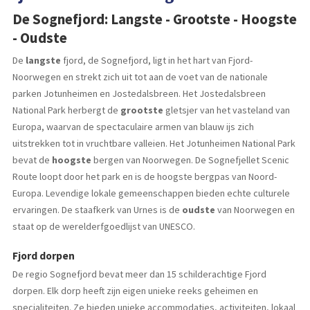
De Sognefjord: Langste - Grootste - Hoogste
- Oudste
De
langste
fjord, de Sognefjord, ligt in het hart van Fjord-
Noorwegen en strekt zich uit tot aan de voet van de nationale
parken Jotunheimen en Jostedalsbreen. Het Jostedalsbreen
National Park herbergt de
grootste
gletsjer van het vasteland van
Europa, waarvan de spectaculaire armen van blauw ijs zich
uitstrekken tot in vruchtbare valleien. Het Jotunheimen National Park
bevat de
hoogste
bergen van Noorwegen. De Sognefjellet Scenic
Route loopt door het park en is de hoogste bergpas van Noord-
Europa. Levendige lokale gemeenschappen bieden echte culturele
ervaringen. De staafkerk van Urnes is de
oudste
van Noorwegen en
staat op de werelderfgoedlijst van UNESCO.
Fjord dorpen
De regio Sognefjord bevat meer dan 15 schilderachtige Fjord
dorpen. Elk dorp heeft zijn eigen unieke reeks geheimen en
specialiteiten. Ze bieden unieke accommodaties, activiteiten, lokaal